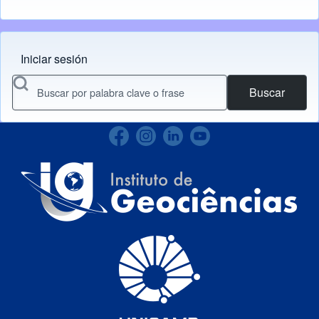
Iniciar sesión
Menu do usuário
Buscar