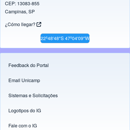
CEP: 13083-855
Campinas, SP
¿Cómo llegar?
22º48'48"S 47º04'09"W
Feedback do Portal
Footer menu
Email Unicamp
(opens in new tab)
Links
Sistemas e Solicitações
(opens in new tab)
Logotipos do IG
(opens in new tab)
Fale com o IG