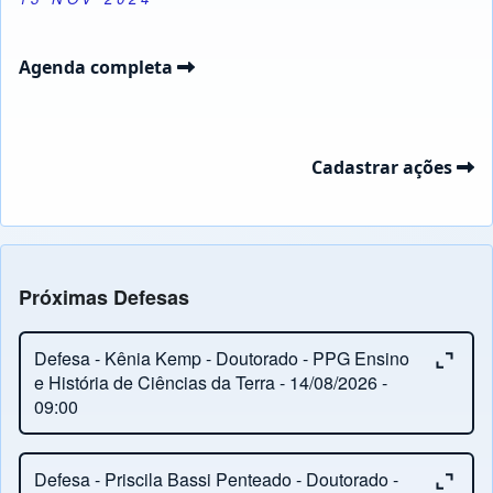
Agenda completa
Cadastrar ações
Próximas Defesas
Close or Open tab vvja-pane-98881951-1-pane
Defesa - Kênia Kemp - Doutorado - PPG Ensino
e História de Ciências da Terra - 14/08/2026 -
09:00
Close or Open tab vvja-pane-98881951-2-pane
Orientação:
Ronaldo Barbosa
Defesa - Priscila Bassi Penteado - Doutorado -