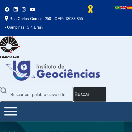
Rua Carlos Gomes, 250 - CEP: 13083-855
- Campinas, SP, Brasil
Buscar
Toggle main menu
Main Menu
Presentación de diapositivas
Slide 1 of 7