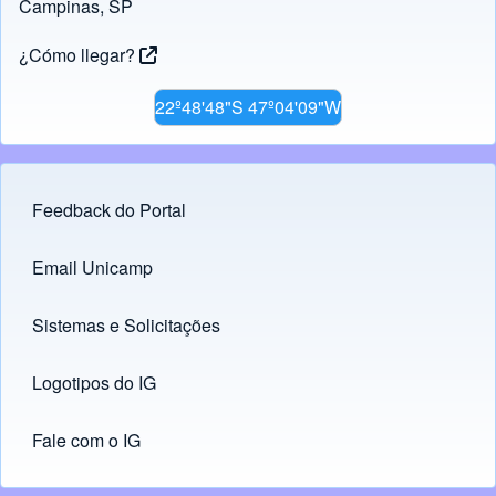
Campinas, SP
¿Cómo llegar?
22º48'48"S 47º04'09"W
Feedback do Portal
Footer menu
Email Unicamp
(opens in new tab)
Links
Sistemas e Solicitações
(opens in new tab)
Logotipos do IG
(opens in new tab)
Fale com o IG