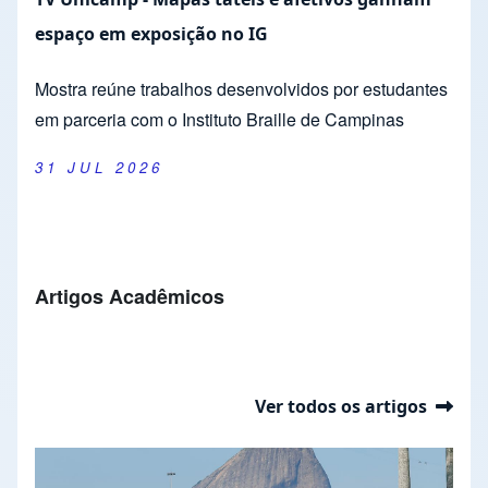
espaço em exposição no IG
Mostra reúne trabalhos desenvolvidos por estudantes
em parceria com o Instituto Braille de Campinas
31 JUL 2026
Artigos Acadêmicos
Ver todos os artigos
Presentación de diapositivas
Slide 1 of 37