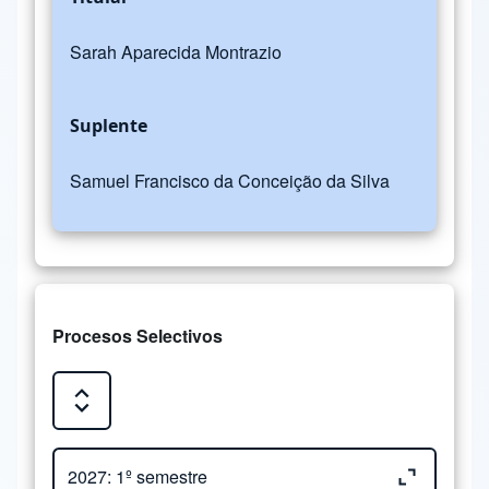
Sarah Aparecida Montrazio
Suplente
Samuel Francisco da Conceição da Silva
Procesos Selectivos
Expand or Collapse all sections
Close or Open tab vvja-pane-29644261-1-pane
2027: 1º semestre