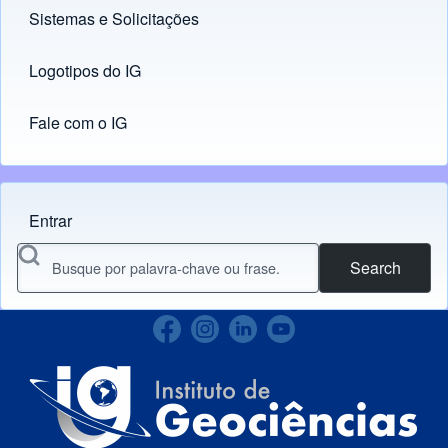
Sistemas e Solicitações
(opens in new tab)
Logotipos do IG
(opens in new tab)
Fale com o IG
Entrar
Menu do usuário
Search