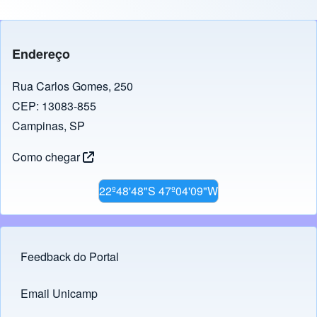
Endereço
Rua Carlos Gomes, 250
CEP: 13083-855
Campinas, SP
Como chegar
22º48'48"S 47º04'09"W
Feedback do Portal
Footer menu
Email Unicamp
(opens in new tab)
Links