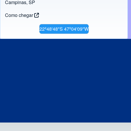
Campinas, SP
Como chegar
22º48'48"S 47º04'09"W