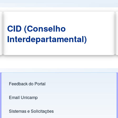
CID (Conselho
Interdepartamental)
Feedback do Portal
Footer menu
Email Unicamp
(opens in new tab)
Links
Sistemas e Solicitações
(opens in new tab)