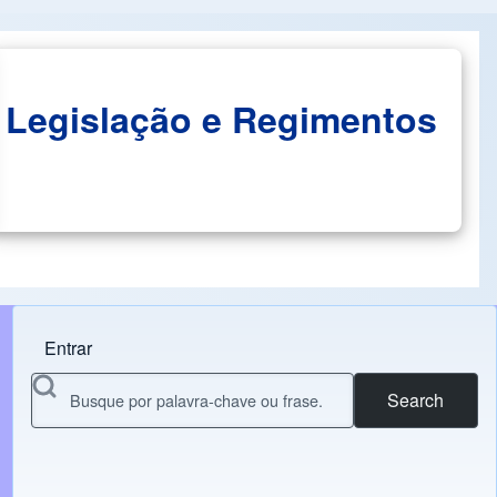
Legislação e Regimentos
Entrar
Menu do usuário
Search