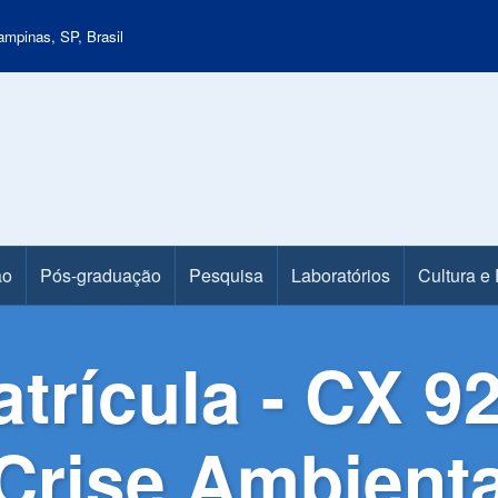
mpinas, SP, Brasil
ão
Pós-graduação
Pesquisa
Laboratórios
Cultura e
trícula - CX 9
Crise Ambienta