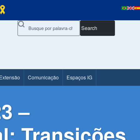
Search
 Extensão
Comunicação
Espaços IG
23 –
l: Transições