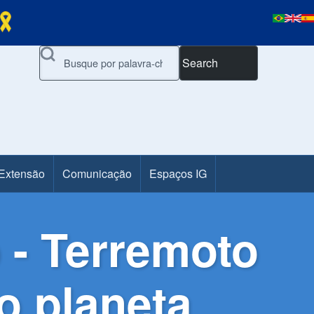
Search
 Extensão
Comunicação
Espaços IG
 - Terremoto
o planeta