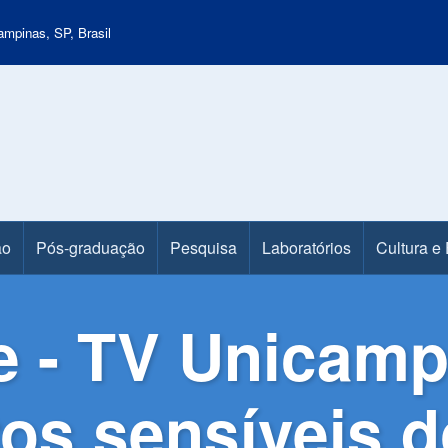
mpinas, SP, Brasil
ão
Pós-graduação
Pesquisa
Laboratórios
Cultura e
e - TV Unicamp
os sensíveis d