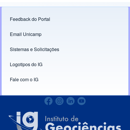
Feedback do Portal
Footer menu
Email Unicamp
(opens in new tab)
Links
Sistemas e Solicitações
(opens in new tab)
Logotipos do IG
(opens in new tab)
Fale com o IG