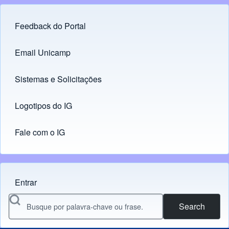
Feedback do Portal
Footer menu
Email Unicamp
(opens in new tab)
Links
Sistemas e Solicitações
(opens in new tab)
Logotipos do IG
(opens in new tab)
Fale com o IG
Entrar
Menu do usuário
Search