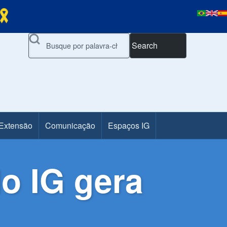
Search
 Extensão
Comunicação
Espaços IG
do IG gera