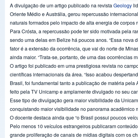
A divulgação de um artigo publicado na revista
Geology
li
Oriente Médio e Austrália, gerou repercussão internacional 
naturais formados pelo impacto de alta energia de corpos r
Para Crósta, a repercussão pode ter sido motivada pela ra
sendo uma delas em Belize há poucos anos. “Essa nova des
fator é a extensão da ocorrência, que vai do norte de Mi
ainda maior. “Trata-se, portanto, de uma das ocorrências m
O artigo foi publicado em uma prestigiosa revista no cam
científicas internacionais da área. “Isso acabou despertan
Brasil, foi fundamental tanto a publicação de matéria pel
feito pela TV Unicamp e amplamente divulgado no seu canal
Esse tipo de divulgação gera maior visibilidade da Unicam
conquistando maior visibilidade no panorama acadêmico mun
O docente destaca ainda que “o Brasil possui poucos veícu
Pelo menos 10 veículos estrangeiros publicaram conteúdos r
grande proliferação de canais de mídias digitais com os 