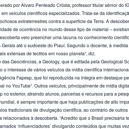
derado por Alvaro Penteado Crósta, professor titular sênior do
em veículos científicos especializados. Trata-se da identificaçã
ochosos extraterrestres contra a superfície da Terra. A descob
ridade de ocorrência no mundo desse tipo de material – existia
coberta veio preencher uma lacuna no conhecimento científico
nas Gerais até o sudoeste do Piauí. Segundo o docente, à medi
ais extensas de tectitos em nosso planeta”, diz.
po das Geociências, a Geology, que é editada pela Geological 
do o interesse de vários veículos da mídia científica internacio
a Agência Fapesp, que foi reproduzida na íntegra em destaque p
 no YouTube”. Outros veículos, principalmente de mídia digital
p no exterior, atraindo alunos, parcerias e recursos para a pe
dial, é sempre importante que haja publicações de alto impacto 
los tradicionais de divulgação científica, ao contrário de out
elacionados à descoberta. “Acredito que o Brasil precisaria te
chamados ‘influenciadores’ divulgando conteúdos que muitas ve