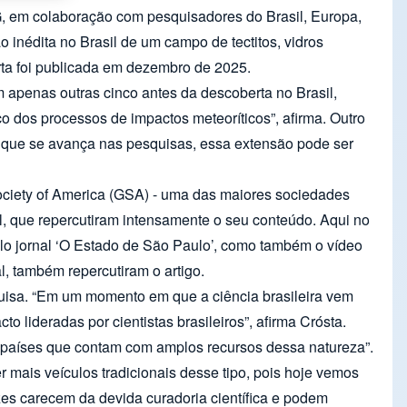
 IG, em colaboração com pesquisadores do Brasil, Europa,
o inédita no Brasil de um campo de tectitos, vidros
erta foi publicada em dezembro de 2025.
m apenas outras cinco antes da descoberta no Brasil,
 dos processos de impactos meteoríticos”, afirma. Outro
da que se avança nas pesquisas, essa extensão pode ser
Society of America (GSA) - uma das maiores sociedades
nal, que repercutiram intensamente o seu conteúdo. Aqui no
elo jornal ‘O Estado de São Paulo’, como também o vídeo
, também repercutiram o artigo.
squisa. “Em um momento em que a ciência brasileira vem
lideradas por cientistas brasileiros”, afirma Crósta.
ros países que contam com amplos recursos dessa natureza”.
r mais veículos tradicionais desse tipo, pois hoje vemos
zes carecem da devida curadoria científica e podem