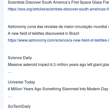
Scientists Discover South America’s First Space Glass Fiel
https://eos.org/articles/scientists-discover-south-americas-fi
Astronomy (uma das revistas de maior circulação mundial 
A new field of tektites discovered in Brazil
https://www.astronomy.com/science/a-new-field-of-tektites-i
Science Daily
Massive asteroid impact 6.3 million years ago left giant glas
…
Universe Today
6 Million Years Ago Something Slammed Into Modern-Day 
…
SciTechDaily