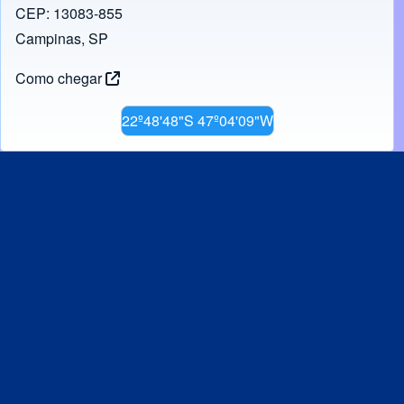
k
CEP: 13083-855
Campinas, SP
Como chegar
22º48'48"S 47º04'09"W