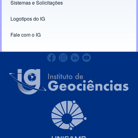
Sistemas e Solicitações
(opens in new tab)
Logotipos do IG
(opens in new tab)
Fale com o IG