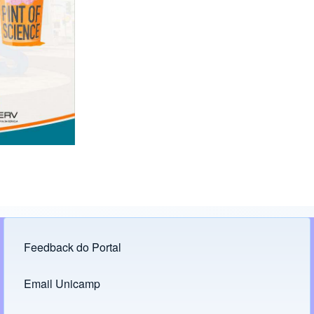
Feedback do Portal
Footer menu
Email Unicamp
(opens in new tab)
Links