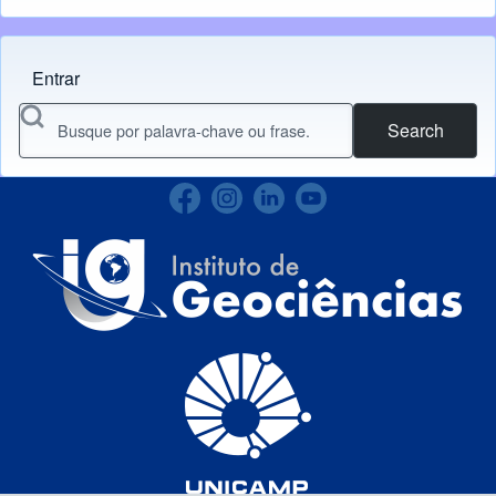
Entrar
Menu do usuário
Search