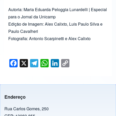
Autoria: Maria Eduarda Peloggia Lunardelli | Especial
para o Jornal da Unicamp
Edição de Imagem: Alex Calixto, Luis Paulo Silva e
Paulo Cavalheri
Fotografia: Antonio Scarpinetti e Alex Calixto
F
X
T
W
Li
C
a
el
h
n
o
c
e
at
k
p
e
gr
s
e
y
b
a
A
dI
Li
Endereço
o
m
p
n
n
o
p
k
Rua Carlos Gomes, 250
CEP: 13083-855