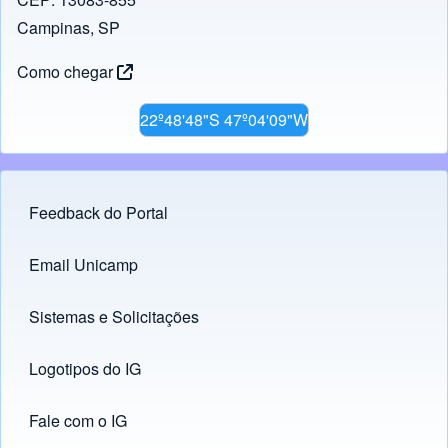
k
Campinas, SP
Como chegar
22º48'48"S 47º04'09"W
Feedback do Portal
Footer menu
Email Unicamp
(opens in new tab)
Links
Sistemas e Solicitações
(opens in new tab)
Logotipos do IG
(opens in new tab)
Fale com o IG