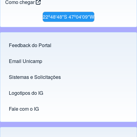
Como chegar
22º48'48"S 47º04'09"W
Feedback do Portal
Footer menu
Email Unicamp
(opens in new tab)
Links
Sistemas e Solicitações
(opens in new tab)
Logotipos do IG
(opens in new tab)
Fale com o IG