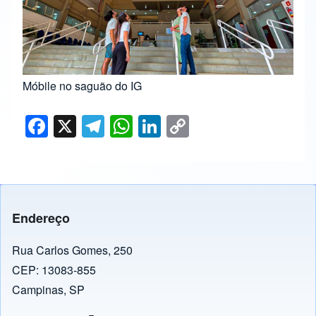
Móbile no saguão do IG
F
X
T
W
Li
C
a
el
h
n
o
c
e
at
k
p
e
gr
s
e
y
b
a
A
dI
Li
Endereço
o
m
p
n
n
o
p
k
Rua Carlos Gomes, 250
CEP: 13083-855
k
Campinas, SP