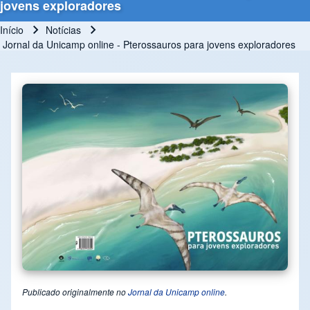
jovens exploradores
Início
Notícias
Trilha de navegação
Jornal da Unicamp online - Pterossauros para jovens exploradores
Publicado originalmente no
Jornal da Unicamp online
.