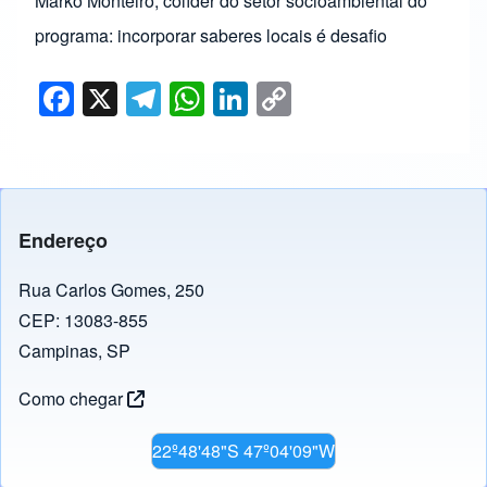
Marko Monteiro, colíder do setor socioambiental do
programa: incorporar saberes locais é desafio
F
X
T
W
Li
C
a
el
h
n
o
c
e
at
k
p
e
gr
s
e
y
b
a
A
dI
Li
Endereço
o
m
p
n
n
o
p
k
Rua Carlos Gomes, 250
CEP: 13083-855
k
Campinas, SP
Como chegar
22º48'48"S 47º04'09"W