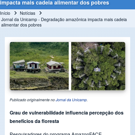
impacta mais cadeia alimentar dos pobres
Início
Notícias
Trilha de navegação
Jornal da Unicamp - Degradação amazônica impacta mais cadeia
alimentar dos pobres
Publicado originalmente no
Jornal da Unicamp
.
Grau de vulnerabilidade influencia percepção dos
benefícios da floresta
Pesquisadores do programa AmazonFACE