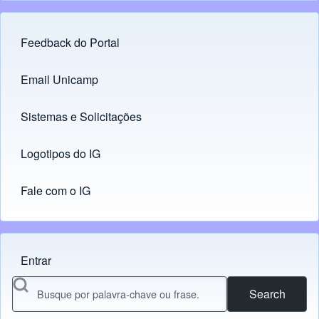
Feedback do Portal
Footer menu
Email Unicamp
(opens in new tab)
Links
Sistemas e Solicitações
(opens in new tab)
Logotipos do IG
(opens in new tab)
Fale com o IG
Entrar
Menu do usuário
Search