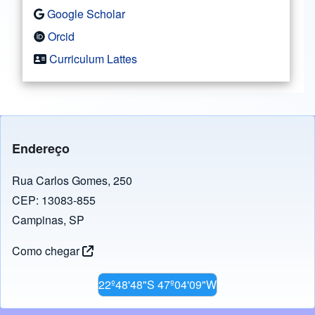
Google Scholar
Orcid
Curriculum Lattes
Endereço
Rua Carlos Gomes, 250
CEP: 13083-855
Campinas, SP
Como chegar
22º48'48"S 47º04'09"W