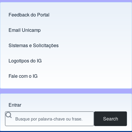
Feedback do Portal
Footer menu
Email Unicamp
(opens in new tab)
Links
Sistemas e Solicitações
(opens in new tab)
Logotipos do IG
(opens in new tab)
Fale com o IG
Entrar
Menu do usuário
Search