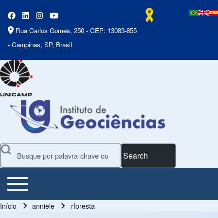
Rua Carlos Gomes, 250 - CEP: 13083-855
- Campinas, SP, Brasil
Search
Toggle main menu
Main Menu
Início
anniele
rforesta
Trilha de navegação