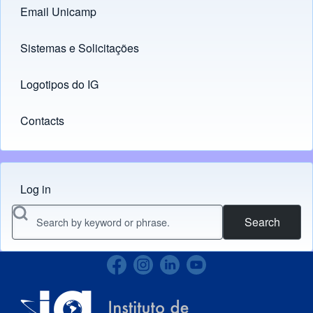
Email Unicamp
(opens in new tab)
Links
Sistemas e Solicitações
(opens in new tab)
Logotipos do IG
(opens in new tab)
Contacts
Log in
Menu do usuário
Search