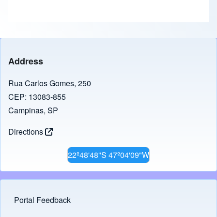
Address
Rua Carlos Gomes, 250
CEP: 13083-855
Campinas, SP
Directions
22º48'48"S 47º04'09"W
Portal Feedback
Footer menu