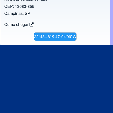
CEP: 13083-855
Campinas, SP
Como chegar
22º48'48"S 47º04'09"W