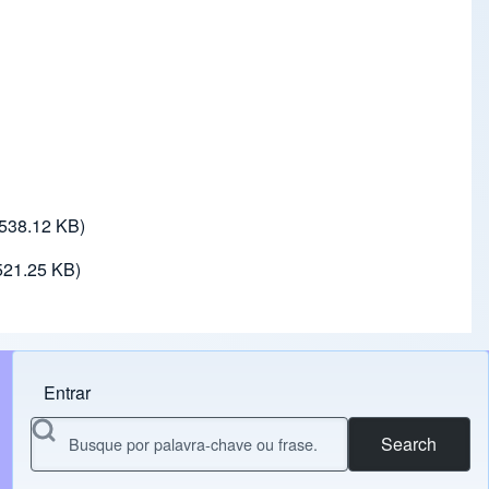
(538.12 KB)
521.25 KB)
Entrar
Menu do usuário
Search