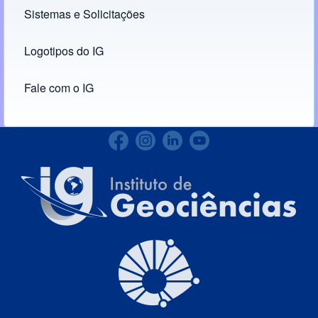
Sistemas e Solicitações
(opens in new tab)
Logotipos do IG
(opens in new tab)
Fale com o IG