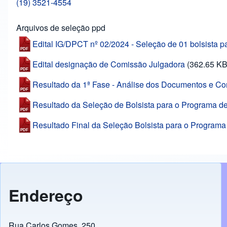
(19) 3521-4554
Arquivos de seleção ppd
Edital IG/DPCT nº 02/2024 - Seleção de 01 bolsista
Edital designação de Comissão Julgadora
(362.65 KB
Resultado da 1ª Fase - Análise dos Documentos e Con
Resultado da Seleção de Bolsista para o Programa d
Resultado Final da Seleção Bolsista para o Program
Endereço
Rua Carlos Gomes, 250