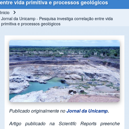
entre vida primitiva e processos geológicos
Inicio
Ruta de navegación
Jornal da Unicamp - Pesquisa investiga correlação entre vida
primitiva e processos geológicos
Publicado originalmente no
Jornal da Unicamp
.
Artigo publicado na Scientifc Reports preenche