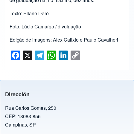
de graduação há, no máximo, dez anos.
Texto: Eliane Daré
Foto: Lúcio Camargo / divulgação
Edição de imagens: Alex Calixto e Paulo Cavalheri
F
X
T
W
Li
C
a
el
h
n
o
c
e
at
k
p
e
gr
s
e
y
b
a
A
dI
Li
Dirección
o
m
p
n
n
o
p
k
Rua Carlos Gomes, 250
CEP: 13083-855
k
Campinas, SP