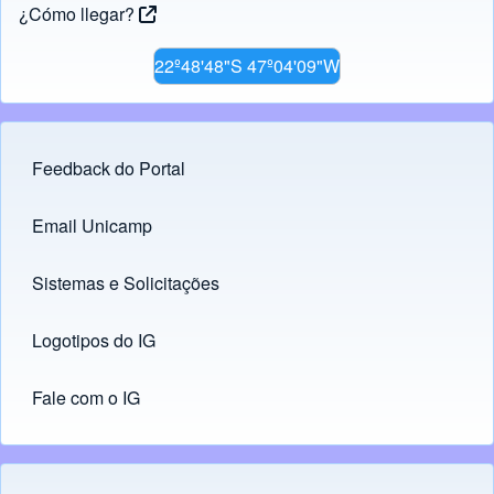
¿Cómo llegar?
22º48'48"S 47º04'09"W
Feedback do Portal
Footer menu
Email Unicamp
(opens in new tab)
Links
Sistemas e Solicitações
(opens in new tab)
Logotipos do IG
(opens in new tab)
Fale com o IG