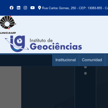
Rua Carlos Gomes, 250 - CEP: 13083-855 - Ca
Institucional
Comunidad
Main Menu
Presentación de diapositivas
Slide 5 of 7