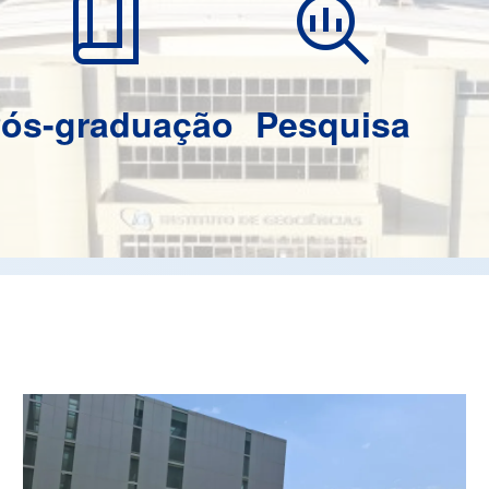
book_4
search_insights
ós-graduação
Pesquisa