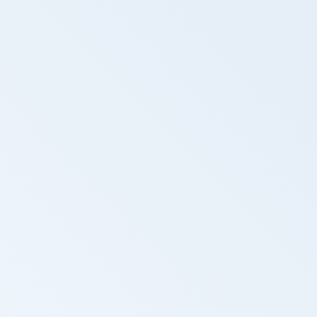
Repórter Unicamp - TV Unicamp -
Descobertas na Jordânia revelam novos
capítulos da evolução humana