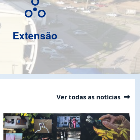
circles_ext
Extensão
Ver todas as notícias