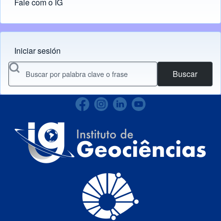
Fale com o IG
Iniciar sesión
Menu do usuário
Buscar