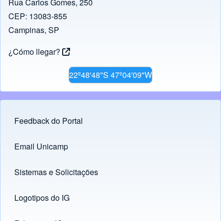
Rua Carlos Gomes, 250
CEP: 13083-855
Campinas, SP
¿Cómo llegar?
22º48'48"S 47º04'09"W
Feedback do Portal
Footer menu
Email Unicamp
(opens in new tab)
Links
Sistemas e Solicitações
(opens in new tab)
Logotipos do IG
(opens in new tab)