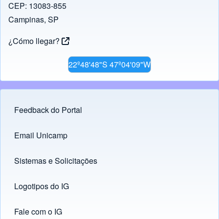
CEP: 13083-855
Campinas, SP
¿Cómo llegar?
22º48'48"S 47º04'09"W
Feedback do Portal
Footer menu
Email Unicamp
(opens in new tab)
Links
Sistemas e Solicitações
(opens in new tab)
Logotipos do IG
(opens in new tab)
Fale com o IG