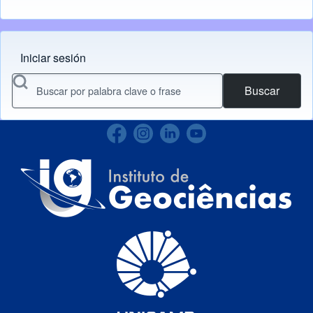
Iniciar sesión
Menu do usuário
Buscar