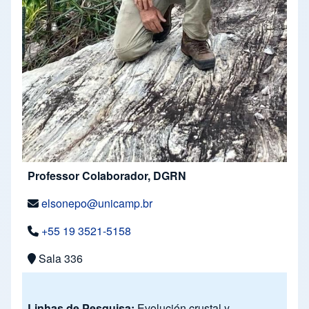
Professor Colaborador, DGRN
elsonepo@unicamp.br
+55 19 3521-5158
Sala 336
Linhas de Pesquisa:
Evolución crustal y