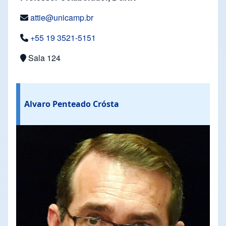
attie@unicamp.br
+55 19 3521-5151
Sala 124
Alvaro Penteado Crósta