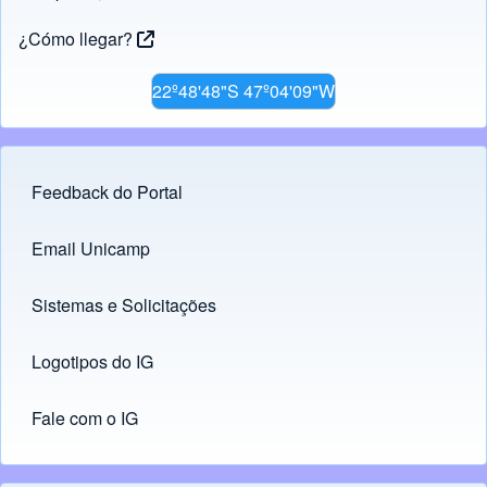
¿Cómo llegar?
22º48'48"S 47º04'09"W
Feedback do Portal
Footer menu
Email Unicamp
(opens in new tab)
Links
Sistemas e Solicitações
(opens in new tab)
Logotipos do IG
(opens in new tab)
Fale com o IG