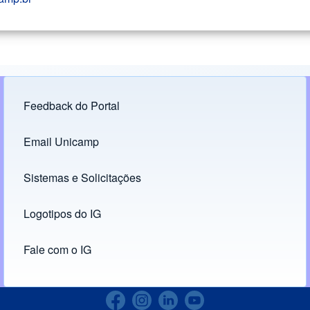
Feedback do Portal
Footer menu
Email Unicamp
(opens in new tab)
Links
Sistemas e Solicitações
(opens in new tab)
Logotipos do IG
(opens in new tab)
Fale com o IG