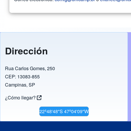
Dirección
Rua Carlos Gomes, 250
CEP: 13083-855
Campinas, SP
¿Cómo llegar?
22º48'48"S 47º04'09"W