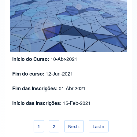
Início do Curso:
10-Abr-2021
Fim do curso:
12-Jun-2021
Fim das Inscrições:
01-Abr-2021
Início das inscrições:
15-Feb-2021
Página actual
1
Página
2
Siguiente página
Next ›
Última página
Last »
Paginación