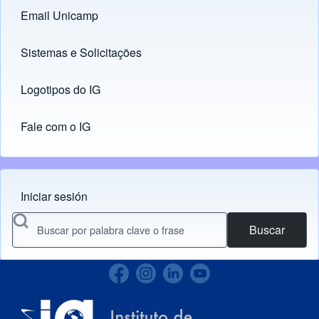
Email Unicamp
(opens in new tab)
Links
Sistemas e Solicitações
(opens in new tab)
Logotipos do IG
(opens in new tab)
Fale com o IG
Iniciar sesión
Menu do usuário
Buscar