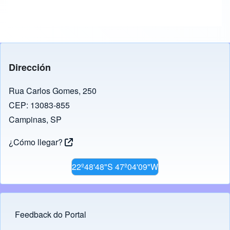
Dirección
Rua Carlos Gomes, 250
CEP: 13083-855
Campinas, SP
¿Cómo llegar?
22º48'48"S 47º04'09"W
Feedback do Portal
Footer menu