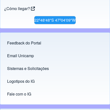
¿Cómo llegar?
22º48'48"S 47º04'09"W
Feedback do Portal
Footer menu
Email Unicamp
(opens in new tab)
Links
Sistemas e Solicitações
(opens in new tab)
Logotipos do IG
(opens in new tab)
Fale com o IG