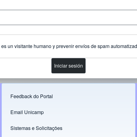
 es un visitante humano y prevenir envíos de spam automatizad
Feedback do Portal
Footer menu
Email Unicamp
(opens in new tab)
Links
Sistemas e Solicitações
(opens in new tab)