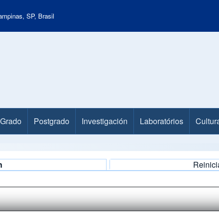
mpinas, SP, Brasil
Grado
Postgrado
Investigación
Laboratórios
Cultur
n
Reinici