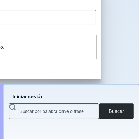
o.
Iniciar sesión
Menu do usuário
Buscar