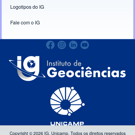
Logotipos do IG
(opens in new tab)
Fale com o IG
Copyright © 2026 IG, Unicamp. Todos os direitos reservados