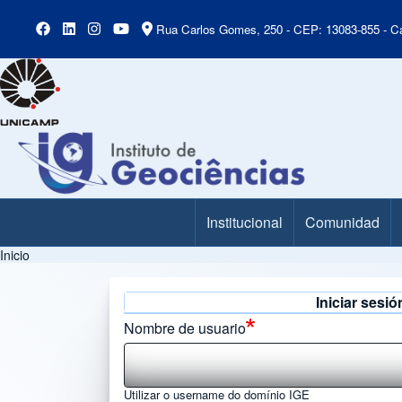
Rua Carlos Gomes, 250 - CEP: 13083-855 - Ca
Institucional
Comunidad
Main Menu
Inicio
Ruta de navegación
Iniciar sesió
Solapas principales
Nombre de usuario
Utilizar o username do domínio IGE