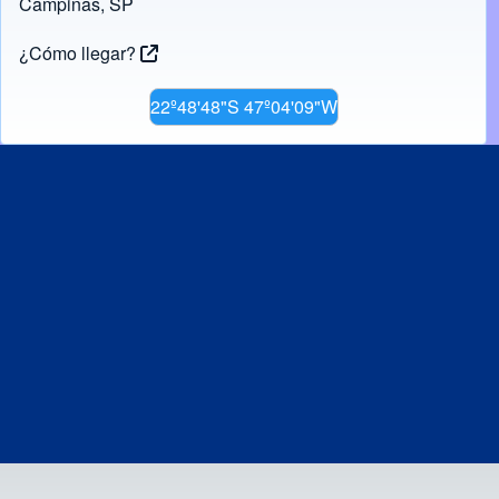
Campinas, SP
¿Cómo llegar?
22º48'48"S 47º04'09"W