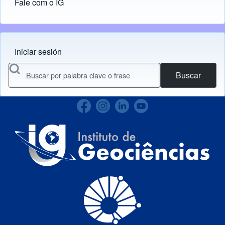
Fale com o IG
Iniciar sesión
Menu do usuário
Buscar