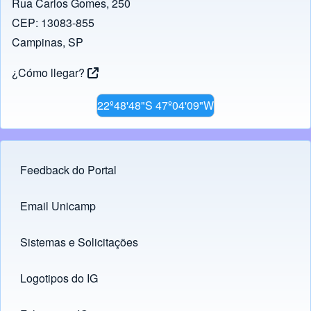
Rua Carlos Gomes, 250
CEP: 13083-855
Campinas, SP
¿Cómo llegar?
22º48'48"S 47º04'09"W
Feedback do Portal
Footer menu
Email Unicamp
(opens in new tab)
Links
Sistemas e Solicitações
(opens in new tab)
Logotipos do IG
(opens in new tab)