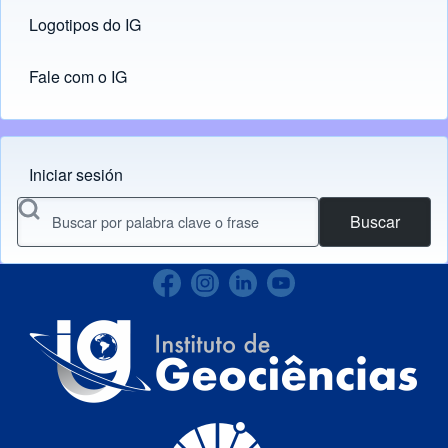
Logotipos do IG
(opens in new tab)
Fale com o IG
Iniciar sesión
Menu do usuário
Buscar