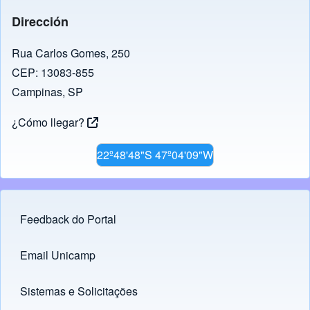
Dirección
Rua Carlos Gomes, 250
CEP: 13083-855
Campinas, SP
¿Cómo llegar?
22º48'48"S 47º04'09"W
Feedback do Portal
Footer menu
Email Unicamp
(opens in new tab)
Links
Sistemas e Solicitações
(opens in new tab)