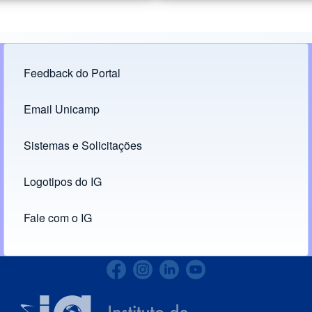
Feedback do Portal
Footer menu
Email Unicamp
(opens in new tab)
Links
Sistemas e Solicitações
(opens in new tab)
Logotipos do IG
(opens in new tab)
Fale com o IG