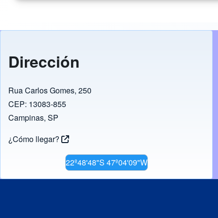
Dirección
Rua Carlos Gomes, 250
CEP: 13083-855
Campinas, SP
¿Cómo llegar?
22º48'48"S 47º04'09"W