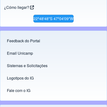
¿Cómo llegar?
22º48'48"S 47º04'09"W
Feedback do Portal
Footer menu
Email Unicamp
(opens in new tab)
Links
Sistemas e Solicitações
(opens in new tab)
Logotipos do IG
(opens in new tab)
Fale com o IG