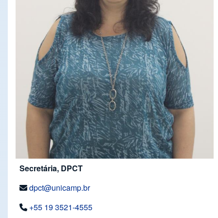
Secretária, DPCT
dpct@unicamp.br
+55 19 3521-4555