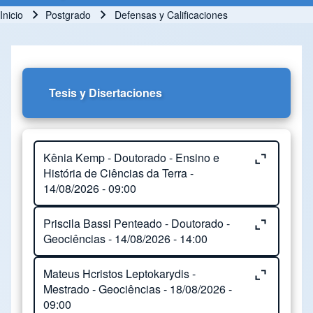
Inicio
Postgrado
Defensas y Calificaciones
Ruta de navegación
Tesis y Disertaciones
Close or Open tab vvja-pane-65134670-1-pane
Kênia Kemp - Doutorado - Ensino e
História de Ciências da Terra -
14/08/2026 - 09:00
Close or Open tab vvja-pane-65134670-2-pane
Priscila Bassi Penteado - Doutorado -
Orientação:
Ronaldo Barbosa
Geociências - 14/08/2026 - 14:00
Local:
Sala 351/352 do IG
Close or Open tab vvja-pane-65134670-3-pane
Mateus Hcristos Leptokarydis -
Orientação:
Alfredo Borges De Campos
Título do trabalho:
Os Museus E Centros
Mestrado - Geociências - 18/08/2026 -
09:00
De Ciências Como Instituições Educativas E
Coorientação:
Wanilson Luiz Silva