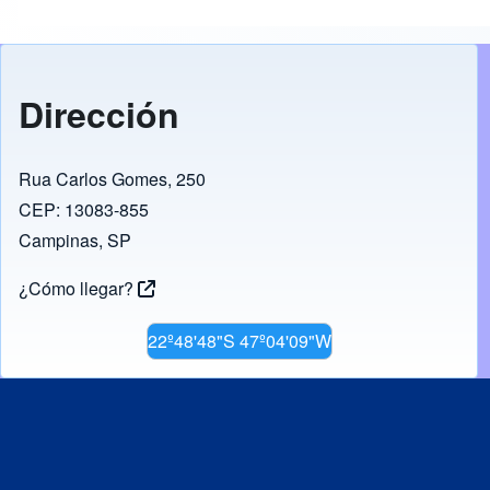
Dirección
Rua Carlos Gomes, 250
CEP: 13083-855
Campinas, SP
¿Cómo llegar?
22º48'48"S 47º04'09"W