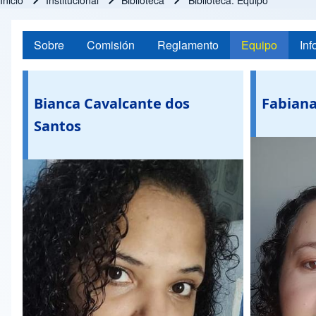
Inicio
Institucional
Biblioteca
Biblioteca: Equipo
Ruta de navegación
Sobre
Comisión
Reglamento
Equipo
Inf
Bianca Cavalcante dos
Fabiana
Santos