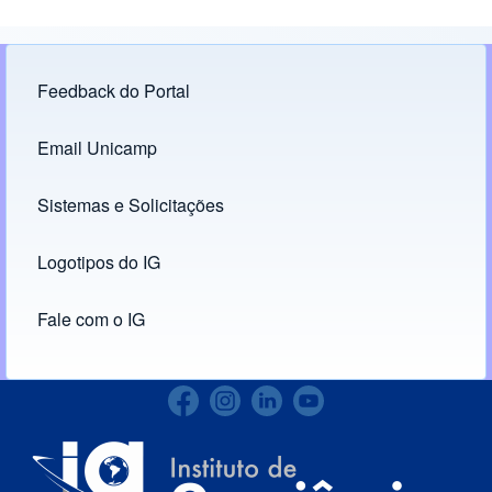
Feedback do Portal
Footer menu
Email Unicamp
(opens in new tab)
Links
Sistemas e Solicitações
(opens in new tab)
Logotipos do IG
(opens in new tab)
Fale com o IG