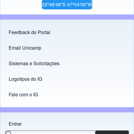
22º48'48"S 47º04'09"W
Feedback do Portal
Footer menu
Email Unicamp
(opens in new tab)
Links
Sistemas e Solicitações
(opens in new tab)
Logotipos do IG
(opens in new tab)
Fale com o IG
Entrar
Menu do usuário