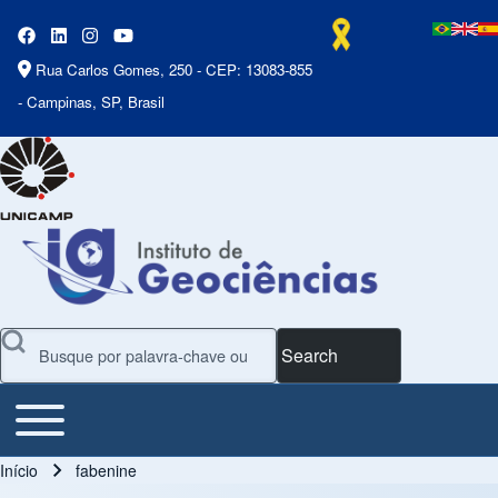
Rua Carlos Gomes, 250 - CEP: 13083-855
- Campinas, SP, Brasil
Search
Toggle main menu
Main Menu
Início
fabenine
Trilha de navegação