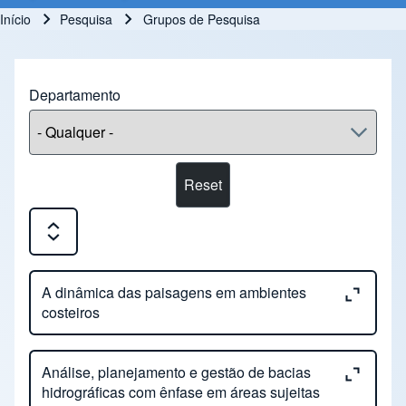
Início
Pesquisa
Grupos de Pesquisa
Trilha de navegação
Departamento
Expand or Collapse all sections
Close or Open tab vvja-pane-21473937-1-pane
A dinâmica das paisagens em ambientes
costeiros
Close or Open tab vvja-pane-21473937-2-pane
Análise, planejamento e gestão de bacias
A dinâmica das paisagens em ambientes
hidrográficas com ênfase em áreas sujeitas