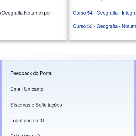
 (Geografia Noturno) por
Curso 54 - Geografia - Integr
Curso 55 - Geografia - Notur
Feedback do Portal
Footer menu
Email Unicamp
(opens in new tab)
Links
Sistemas e Solicitações
(opens in new tab)
Logotipos do IG
(opens in new tab)