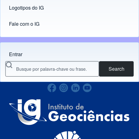
Logotipos do IG
(opens in new tab)
Fale com o IG
Entrar
Menu do usuário
Search