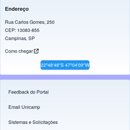
Endereço
Rua Carlos Gomes, 250
CEP: 13083-855
Campinas, SP
Como chegar
22º48'48"S 47º04'09"W
Feedback do Portal
Footer menu
Email Unicamp
(opens in new tab)
Links
Sistemas e Solicitações
(opens in new tab)