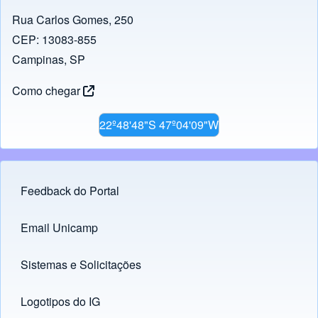
Rua Carlos Gomes, 250
CEP: 13083-855
Campinas, SP
Como chegar
22º48'48"S 47º04'09"W
Feedback do Portal
Footer menu
Email Unicamp
(opens in new tab)
Links
Sistemas e Solicitações
(opens in new tab)
Logotipos do IG
(opens in new tab)