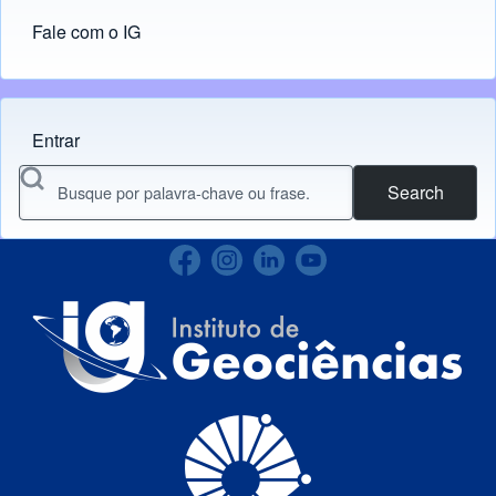
Fale com o IG
Entrar
Menu do usuário
Search