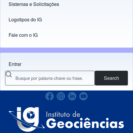
Sistemas e Solicitações
(opens in new tab)
Logotipos do IG
(opens in new tab)
Fale com o IG
Entrar
Menu do usuário
Search