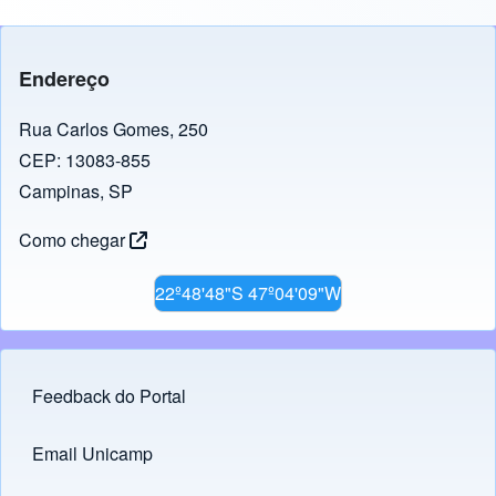
Endereço
Rua Carlos Gomes, 250
CEP: 13083-855
Campinas, SP
Como chegar
22º48'48"S 47º04'09"W
Feedback do Portal
Footer menu
Email Unicamp
(opens in new tab)
Links