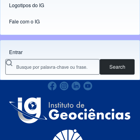
Logotipos do IG
(opens in new tab)
Maurício Sebastián Berger -
Universidade
Estadual de Campinas
Fale com o IG
Entrar
Menu do usuário
Search