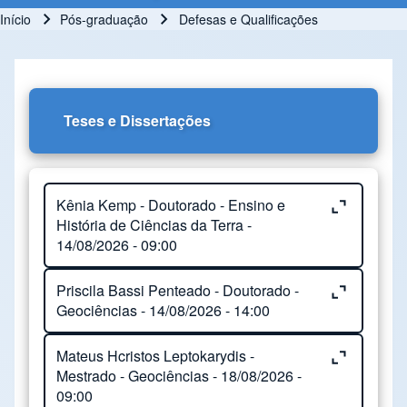
Início
Pós-graduação
Defesas e Qualificações
Trilha de navegação
Teses e Dissertações
Close or Open tab vvja-pane-18189728-1-pane
Kênia Kemp - Doutorado - Ensino e
História de Ciências da Terra -
14/08/2026 - 09:00
Close or Open tab vvja-pane-18189728-2-pane
Priscila Bassi Penteado - Doutorado -
Orientação:
Ronaldo Barbosa
Geociências - 14/08/2026 - 14:00
Local:
Sala 351/352 do IG
Close or Open tab vvja-pane-18189728-3-pane
Mateus Hcristos Leptokarydis -
Orientação:
Alfredo Borges De Campos
Título do trabalho:
Os Museus E Centros
Mestrado - Geociências - 18/08/2026 -
09:00
De Ciências Como Instituições Educativas E
Coorientação:
Wanilson Luiz Silva