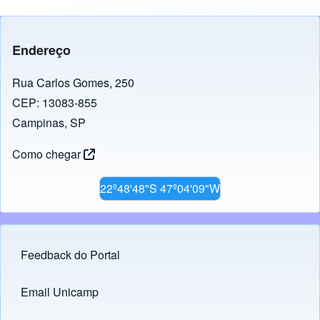
Endereço
Rua Carlos Gomes, 250
CEP: 13083-855
Campinas, SP
Como chegar
22º48'48"S 47º04'09"W
Feedback do Portal
Footer menu
Email Unicamp
(opens in new tab)
Links