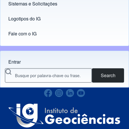
Sistemas e Solicitações
(opens in new tab)
Logotipos do IG
(opens in new tab)
Fale com o IG
Entrar
Menu do usuário
Search