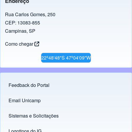
Endereço
Rua Carlos Gomes, 250
CEP: 13083-855
Campinas, SP
Como chegar
22º48'48"S 47º04'09"W
Feedback do Portal
Footer menu
Email Unicamp
(opens in new tab)
Links
Sistemas e Solicitações
(opens in new tab)
Logotipos do IG
(opens in new tab)