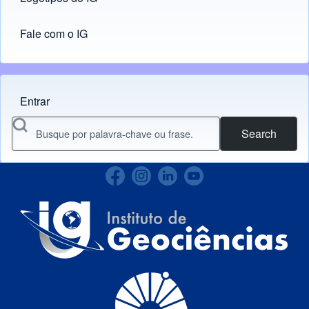
Fale com o IG
Entrar
Menu do usuário
Search