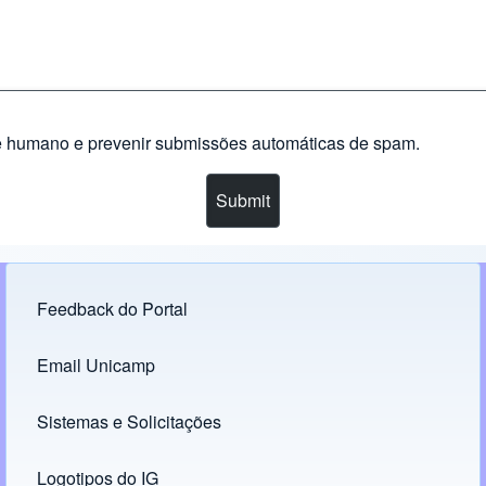
nte humano e prevenir submissões automáticas de spam.
Feedback do Portal
Footer menu
Email Unicamp
(opens in new tab)
Links
Sistemas e Solicitações
(opens in new tab)
Logotipos do IG
(opens in new tab)