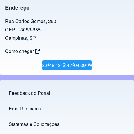
Endereço
Rua Carlos Gomes, 250
CEP: 13083-855
Campinas, SP
Como chegar
22º48'48"S 47º04'09"W
Feedback do Portal
Footer menu
Email Unicamp
(opens in new tab)
Links
Sistemas e Solicitações
(opens in new tab)