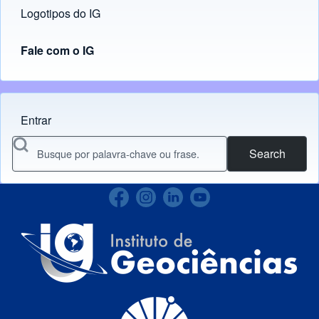
Logotipos do IG
(opens in new tab)
Fale com o IG
Entrar
Menu do usuário
Search