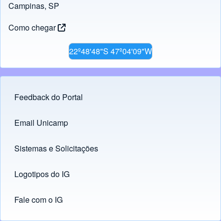
Campinas, SP
Como chegar
22º48'48"S 47º04'09"W
Feedback do Portal
Footer menu
Email Unicamp
(opens in new tab)
Links
Sistemas e Solicitações
(opens in new tab)
Logotipos do IG
(opens in new tab)
Fale com o IG