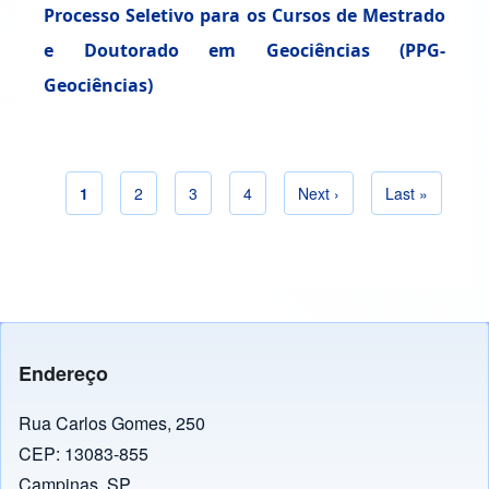
Processo Seletivo para os Cursos de Mestrado
e Doutorado em Geociências (PPG-
Geociências)
Página atual
1
Página
2
Página
3
Página
4
Próxima página
Next ›
Última página
Last »
Paginação
Endereço
Rua Carlos Gomes, 250
CEP: 13083-855
Campinas, SP