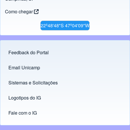
Como chegar
22º48'48"S 47º04'09"W
Feedback do Portal
Footer menu
Email Unicamp
(opens in new tab)
Links
Sistemas e Solicitações
(opens in new tab)
Logotipos do IG
(opens in new tab)
Fale com o IG