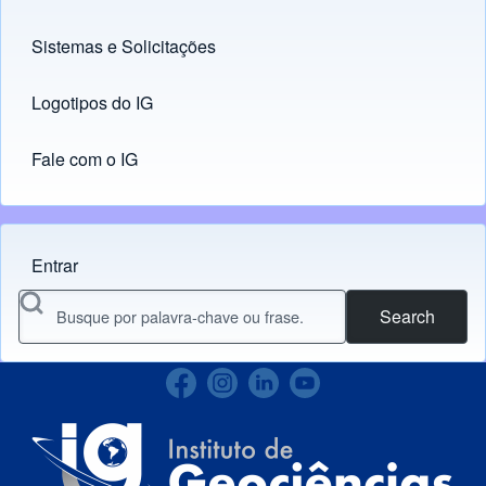
Sistemas e Solicitações
(opens in new tab)
Logotipos do IG
(opens in new tab)
Fale com o IG
Entrar
Menu do usuário
Search