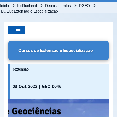
Início
Institucional
Departamentos
DGEO
Trilha de navegação
DGEO: Extensão e Especialização
Cursos de Extensão e Especialização
#extensão
03-Out-2022
| GEO-0046