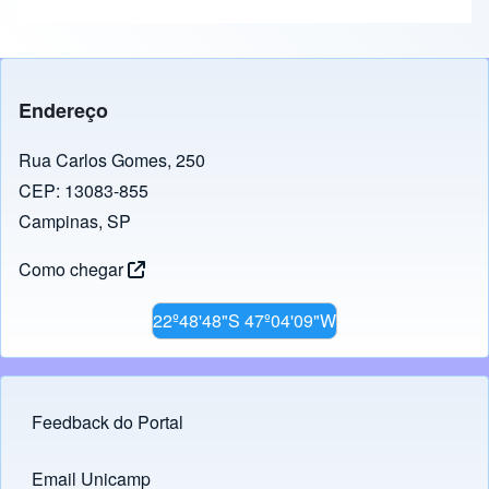
Endereço
Rua Carlos Gomes, 250
CEP: 13083-855
Campinas, SP
Como chegar
22º48'48"S 47º04'09"W
Feedback do Portal
Footer menu
Email Unicamp
(opens in new tab)
Links