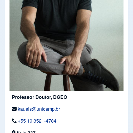
Professor Doutor, DGEO
kauels@unicamp.br
+55 19 3521-4784
Sala 337