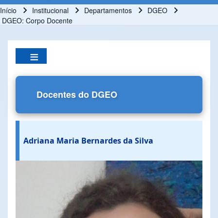
Início
Institucional
Departamentos
DGEO
Trilha de navegação
DGEO: Corpo Docente
Docentes do DGEO
Adriana Maria Bernardes da Silva