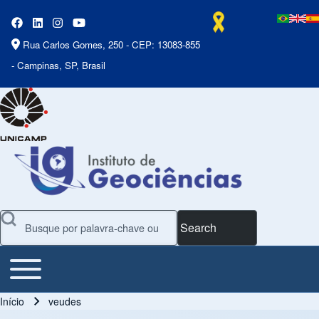
Rua Carlos Gomes, 250 - CEP: 13083-855
- Campinas, SP, Brasil
Search
Toggle main menu
Main Menu
Início
veudes
Trilha de navegação