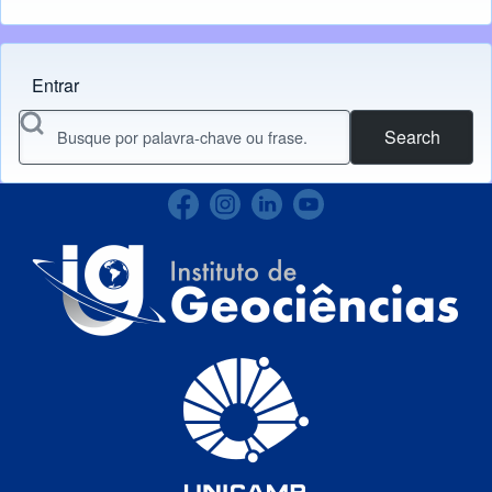
Entrar
Menu do usuário
Search