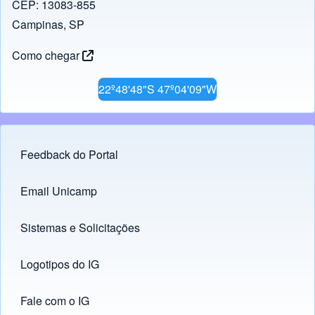
CEP: 13083-855
Campinas, SP
Como chegar
22º48'48"S 47º04'09"W
Feedback do Portal
Footer menu
Email Unicamp
(opens in new tab)
Links
Sistemas e Solicitações
(opens in new tab)
Logotipos do IG
(opens in new tab)
Fale com o IG