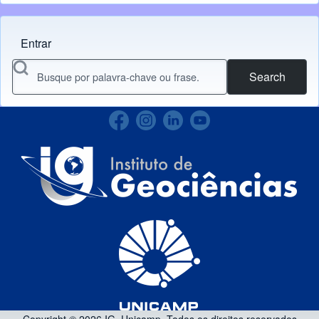
Entrar
Menu do usuário
Search