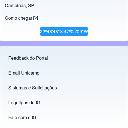
Campinas, SP
Como chegar
22º48'48"S 47º04'09"W
Feedback do Portal
Footer menu
Email Unicamp
(opens in new tab)
Links
Sistemas e Solicitações
(opens in new tab)
Logotipos do IG
(opens in new tab)
Fale com o IG